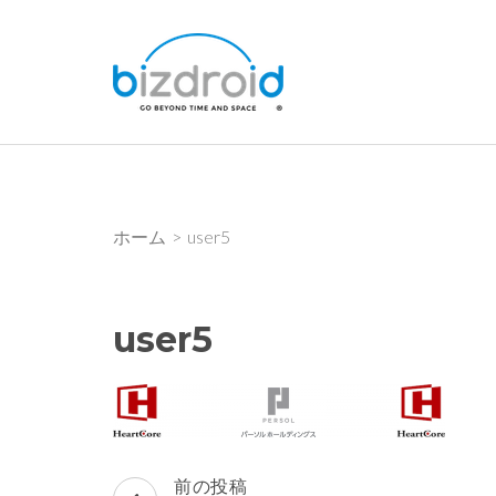
コ
ン
bizdroid Inc.
テ
ン
ツ
へ
ス
キ
ホーム
>
user5
ッ
プ
(Enter
user5
を
押
す)
投
前の投稿