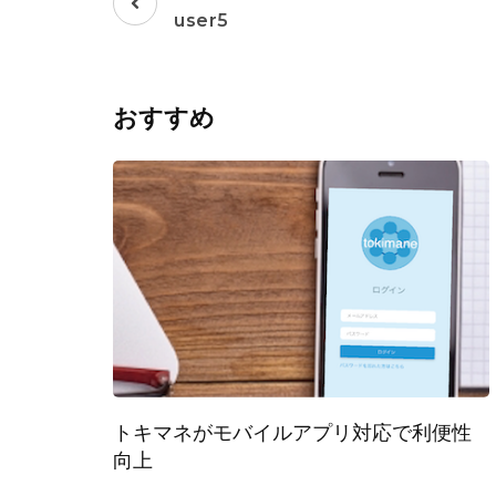
稿
user5
ナ
ビ
ゲ
おすすめ
ー
シ
ョ
ン
トキマネがモバイルアプリ対応で利便性
向上