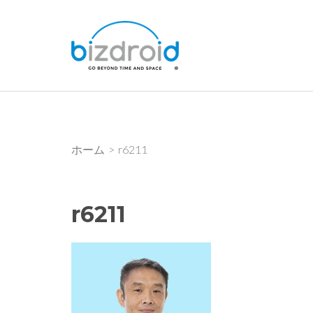
コ
ン
bizdroid Inc.
テ
ン
ツ
へ
ス
キ
ホーム
>
r6211
ッ
プ
(Enter
r6211
を
押
す)