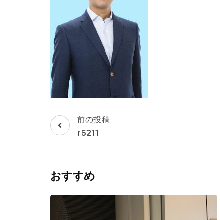
投
前の投稿
稿
r6211
ナ
ビ
ゲ
おすすめ
ー
シ
ョ