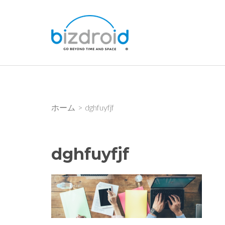
コ
ン
bizdroid Inc.
テ
ン
ツ
へ
ス
キ
ホーム
>
dghfuyfjf
ッ
プ
(Enter
dghfuyfjf
を
押
す)