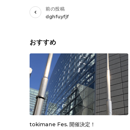
投
前の投稿
稿
dghfuyfjf
ナ
ビ
ゲ
おすすめ
ー
シ
ョ
ン
tokimane Fes. 開催決定！