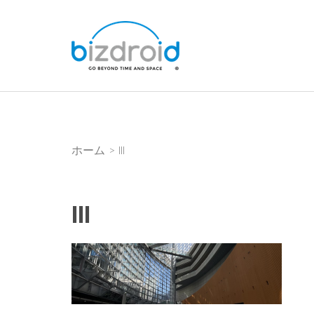
コ
ン
bizdroid Inc.
テ
ン
ツ
へ
ス
キ
ホーム
>
lll
ッ
プ
(Enter
lll
を
押
す)