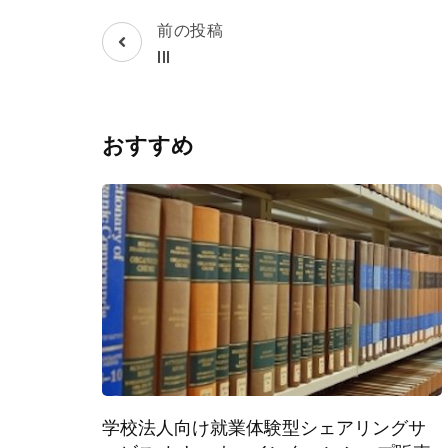
投
前の投稿
稿
lll
ナ
ビ
ゲ
おすすめ
ー
シ
ョ
ン
学校法人向け就業体験型シェアリングサ